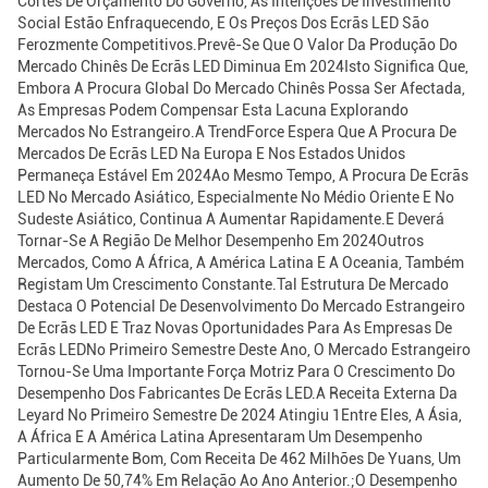
Cortes De Orçamento Do Governo, As Intenções De Investimento
Social Estão Enfraquecendo, E Os Preços Dos Ecrãs LED São
Ferozmente Competitivos.Prevê-Se Que O Valor Da Produção Do
Mercado Chinês De Ecrãs LED Diminua Em 2024Isto Significa Que,
Embora A Procura Global Do Mercado Chinês Possa Ser Afectada,
As Empresas Podem Compensar Esta Lacuna Explorando
Mercados No Estrangeiro.A TrendForce Espera Que A Procura De
Mercados De Ecrãs LED Na Europa E Nos Estados Unidos
Permaneça Estável Em 2024Ao Mesmo Tempo, A Procura De Ecrãs
LED No Mercado Asiático, Especialmente No Médio Oriente E No
Sudeste Asiático, Continua A Aumentar Rapidamente.e Deverá
Tornar-Se A Região De Melhor Desempenho Em 2024Outros
Mercados, Como A África, A América Latina E A Oceania, Também
Registam Um Crescimento Constante.Tal Estrutura De Mercado
Destaca O Potencial De Desenvolvimento Do Mercado Estrangeiro
De Ecrãs LED E Traz Novas Oportunidades Para As Empresas De
Ecrãs LEDNo Primeiro Semestre Deste Ano, O Mercado Estrangeiro
Tornou-Se Uma Importante Força Motriz Para O Crescimento Do
Desempenho Dos Fabricantes De Ecrãs LED.A Receita Externa Da
Leyard No Primeiro Semestre De 2024 Atingiu 1Entre Eles, A Ásia,
A África E A América Latina Apresentaram Um Desempenho
Particularmente Bom, Com Receita De 462 Milhões De Yuans, Um
Aumento De 50,74% Em Relação Ao Ano Anterior.;O Desempenho