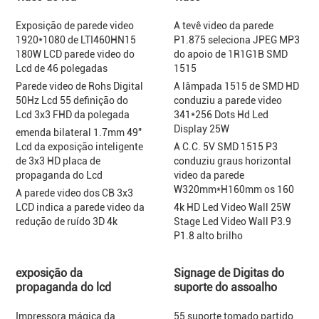
Exposição de parede video
A tevê video da parede
1920*1080 de LTI460HN15
P1.875 seleciona JPEG MP3
180W LCD parede video do
do apoio de 1R1G1B SMD
Lcd de 46 polegadas
1515
Parede video de Rohs Digital
A lâmpada 1515 de SMD HD
50Hz Lcd 55 definição do
conduziu a parede video
Lcd 3x3 FHD da polegada
341*256 Dots Hd Led
Display 25W
emenda bilateral 1.7mm 49"
Lcd da exposição inteligente
A C.C. 5V SMD 1515 P3
de 3x3 HD placa de
conduziu graus horizontal
propaganda do Lcd
video da parede
W320mm*H160mm os 160
A parede video dos CB 3x3
LCD indica a parede video da
4k HD Led Video Wall 25W
redução de ruído 3D 4k
Stage Led Video Wall P3.9
P1.8 alto brilho
exposição da
Signage de Digitas do
propaganda do lcd
suporte do assoalho
Impressora mágica da
55 suporte tomado partido