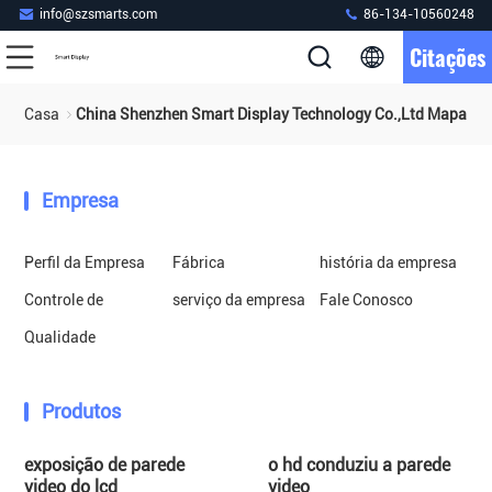
info@szsmarts.com
86-134-10560248
Citações
Casa
China Shenzhen Smart Display Technology Co.,Ltd Mapa Do 
Empresa
Perfil da Empresa
Fábrica
história da empresa
Controle de
serviço da empresa
Fale Conosco
Qualidade
Produtos
exposição de parede
o hd conduziu a parede
video do lcd
video