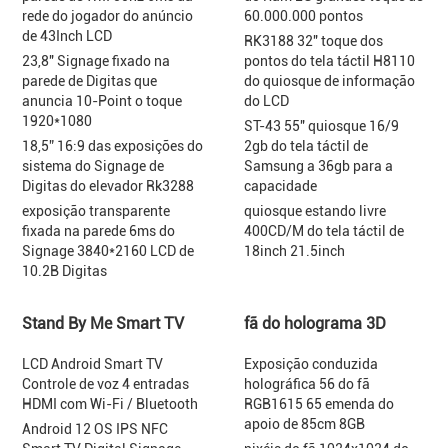
rede do jogador do anúncio
60.000.000 pontos
de 43Inch LCD
RK3188 32" toque dos
23,8" Signage fixado na
pontos do tela táctil H8110
parede de Digitas que
do quiosque de informação
anuncia 10-Point o toque
do LCD
1920*1080
ST-43 55" quiosque 16/9
18,5” 16:9 das exposições do
2gb do tela táctil de
sistema do Signage de
Samsung a 36gb para a
Digitas do elevador Rk3288
capacidade
exposição transparente
quiosque estando livre
fixada na parede 6ms do
400CD/M do tela táctil de
Signage 3840*2160 LCD de
18inch 21.5inch
10.2B Digitas
Stand By Me Smart TV
fã do holograma 3D
LCD Android Smart TV
Exposição conduzida
Controle de voz 4 entradas
holográfica 56 do fã
HDMI com Wi-Fi / Bluetooth
RGB1615 65 emenda do
apoio de 85cm 8GB
Android 12 OS IPS NFC