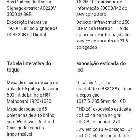
das lêndeas Digitas do
16.2M TFT quiosque de
Signage exterior AC220V
informação 300CD/M2 do
3000 de 8GB
serviço do auto
Exposição interativa
Detector infravermelho 250
1920*1080 do Signage de
CD/M2 da febre do 16:9 do
DDR32GB LG Digital
quiosque de informação do
serviço de um auto de 21,5
polegadas
Tabela interativa do
exposição esticada do
toque
lcd
Mesa de ensino de sala de
O núcleo 41,5" do
aula de 55 polegadas com
quadrilátero RK3188 esticou
500 nit de brilho e H81
a exposição
Mainboard 1920*1080
1017.5*285.5mm do LCD
Mesa de toque de 65
FHD 28" exposição esticada
polegadas de alto brilho
do Lcd da barra no grau
com Windows e Android
500GB do monitor 270
Carregador sem fio
32w esticou a exposição 30"
Impermeável
do LCD tela de computador