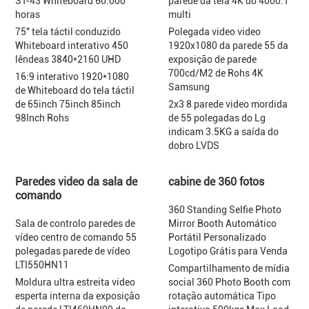
ST-43 Whiteboard 60.000
parede da tela 4K do 4000:1
horas
multi
75" tela táctil conduzido
Polegada video video
Whiteboard interativo 450
1920x1080 da parede 55 da
lêndeas 3840*2160 UHD
exposição de parede
700cd/M2 de Rohs 4K
16:9 interativo 1920*1080
Samsung
de Whiteboard do tela táctil
de 65inch 75inch 85inch
2x3 8 parede video mordida
98Inch Rohs
de 55 polegadas do Lg
indicam 3.5KG a saída do
dobro LVDS
Paredes video da sala de
cabine de 360 fotos
comando
360 Standing Selfie Photo
Sala de controlo paredes de
Mirror Booth Automático
vídeo centro de comando 55
Portátil Personalizado
polegadas parede de vídeo
Logotipo Grátis para Venda
LTI550HN11
Compartilhamento de mídia
Moldura ultra estreita video
social 360 Photo Booth com
esperta interna da exposição
rotação automática Tipo