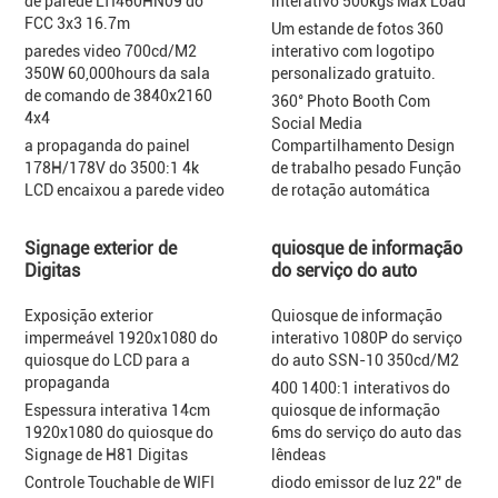
de parede LTI460HN09 do
interativo 500kgs Max Load
FCC 3x3 16.7m
Um estande de fotos 360
paredes video 700cd/M2
interativo com logotipo
350W 60,000hours da sala
personalizado gratuito.
de comando de 3840x2160
360° Photo Booth Com
4x4
Social Media
a propaganda do painel
Compartilhamento Design
178H/178V do 3500:1 4k
de trabalho pesado Função
LCD encaixou a parede video
de rotação automática
Signage exterior de
quiosque de informação
Digitas
do serviço do auto
Exposição exterior
Quiosque de informação
impermeável 1920x1080 do
interativo 1080P do serviço
quiosque do LCD para a
do auto SSN-10 350cd/M2
propaganda
400 1400:1 interativos do
Espessura interativa 14cm
quiosque de informação
1920x1080 do quiosque do
6ms do serviço do auto das
Signage de H81 Digitas
lêndeas
Controle Touchable de WIFI
diodo emissor de luz 22" de