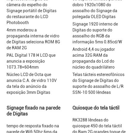
câmera do espelho do
dobro 1920x1080 do
Signage portátil de Digitas
assoalho do Signage da
do restaurante do LCD
polegada OLED Digitas
Photobooth
Signage 1920 interno de
4mm moderou a
Digitas do suporte do
propaganda interna de vidro
assoalho do RGB da
de Digitas seleciona ROM 8G
informação 5ms 0.85cd/W
de RAM 2G
Android 4,4 ou jogador
PAL Digital 178 H LCD que
acima 32G RAM da
anuncia a exposição
propaganda do Lcd do
1073.78×604mm
núcleo do quadrilátero
Núcleo LCD de Octa que
Telas tácteis estereofônicos
anuncia C.A. de vidro 110V
do Signage de Digitas do
da tela do anúncio da
suporte do assoalho de L/R
exposição 3mm Digitas
SSN-10 500 lêndeas
Signage fixado na parede
Quiosque do tela táctil
de Digitas
RK3288 lêndeas do
tempo de resposta fixado na
quiosque 450 do tela táctil
parede de Wifi 50hz 6ms da
do Ram 2G grandes toque de