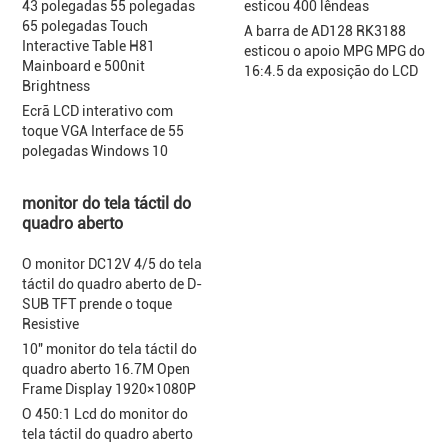
43 polegadas 55 polegadas
esticou 400 lêndeas
65 polegadas Touch
A barra de AD128 RK3188
Interactive Table H81
esticou o apoio MPG MPG do
Mainboard e 500nit
16:4.5 da exposição do LCD
Brightness
Ecrã LCD interativo com
toque VGA Interface de 55
polegadas Windows 10
monitor do tela táctil do
quadro aberto
O monitor DC12V 4/5 do tela
táctil do quadro aberto de D-
SUB TFT prende o toque
Resistive
10" monitor do tela táctil do
quadro aberto 16.7M Open
Frame Display 1920×1080P
O 450:1 Lcd do monitor do
tela táctil do quadro aberto