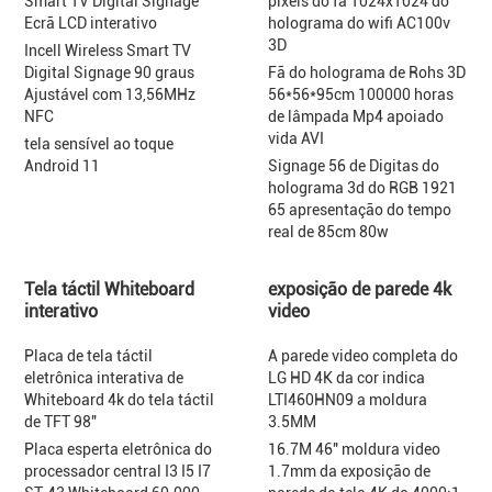
Smart TV Digital Signage
pixéis do fã 1024x1024 do
Ecrã LCD interativo
holograma do wifi AC100v
3D
Incell Wireless Smart TV
Digital Signage 90 graus
Fã do holograma de Rohs 3D
Ajustável com 13,56MHz
56*56*95cm 100000 horas
NFC
de lâmpada Mp4 apoiado
vida AVI
tela sensível ao toque
Android 11
Signage 56 de Digitas do
holograma 3d do RGB 1921
65 apresentação do tempo
real de 85cm 80w
Tela táctil Whiteboard
exposição de parede 4k
interativo
video
Placa de tela táctil
A parede video completa do
eletrônica interativa de
LG HD 4K da cor indica
Whiteboard 4k do tela táctil
LTI460HN09 a moldura
de TFT 98"
3.5MM
Placa esperta eletrônica do
16.7M 46" moldura video
processador central I3 I5 I7
1.7mm da exposição de