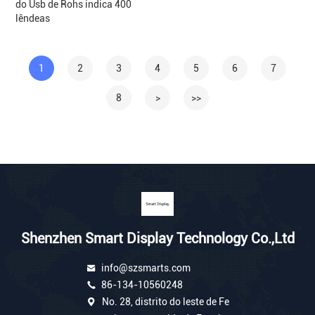
do Usb de Rohs indica 400
lêndeas
1
2
3
4
5
6
7
8
>
>>
Shenzhen Smart Display Technology Co.,Ltd
info@szsmarts.com
86-134-10560248
No. 28, distrito do leste de Fe