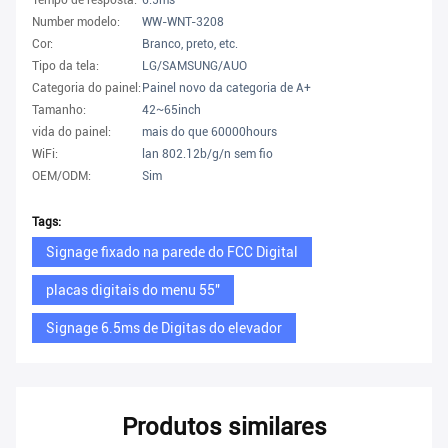
Tempo de resposta:
6.5ms
Number modelo:
WW-WNT-3208
Cor:
Branco, preto, etc.
Tipo da tela:
LG/SAMSUNG/AUO
Categoria do painel:
Painel novo da categoria de A+
Tamanho:
42~65inch
vida do painel:
mais do que 60000hours
WiFi:
lan 802.12b/g/n sem fio
OEM/ODM:
Sim
Tags:
Signage fixado na parede do FCC Digital
placas digitais do menu 55"
Signage 6.5ms de Digitas do elevador
Produtos similares