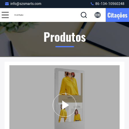
info@szsmarts.com
86-134-10560248
Citações
Produtos