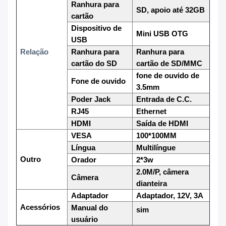
Ranhura para
SD, apoio até 32GB
cartão
Dispositivo de
Mini USB OTG
USB
Relação
Ranhura para
Ranhura para
cartão do SD
cartão de SD/MMC
fone de ouvido de
Fone de ouvido
3.5mm
Poder Jack
Entrada de C.C.
RJ45
Ethernet
HDMI
Saída de HDMI
VESA
100*100MM
Língua
Multilíngue
Outro
Orador
2*3w
2.0M/P, câmera
Câmera
dianteira
Adaptador
Adaptador, 12V, 3A
Acessórios
Manual do
sim
usuário