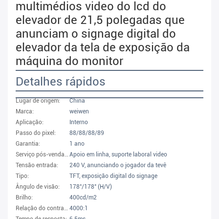
multimédios video do lcd do
elevador de 21,5 polegadas que
anunciam o signage digital do
elevador da tela de exposição da
máquina do monitor
Detalhes rápidos
Lugar de origem:
China
Marca:
weiwen
Aplicação:
Interno
Passo do pixel:
88/88/88/89
Garantia:
1 ano
Serviço pós-venda proporcionado:
Apoio em linha, suporte laboral video
Tensão entrada:
240 V, anunciando o jogador da tevê
Tipo:
TFT, exposição digital do signage
Ângulo de visão:
178°/178° (H/V)
Brilho:
400cd/m2
Relação do contraste:
4000:1