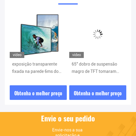
vídeo
vídeo
ví
s
exposição transparente
65" dobro de suspensão
O 
e
fixada na parede 6ms do
magro de TFT tomaram
do
288
Signage 3840*2160 LCD de
partido a tela 700cd/M2 do
do
10.2B Digitas
Lcd
ço
Obtenha o melhor preço
Obtenha o melhor preço
O
Envie o seu pedido
Envie-nos a sua 
solicitação e 