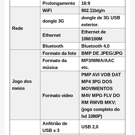
Prolongamento
16:9
WiFi
802.11b/g/n
dongle de 3G USB
dongle 3G
exterior.
Rede
Ethernet de
Ethernet
10M/100M
Bluetooth
Bluetooth 4,0
Formato da foto
BMP DE JPEG/JPG
Formato da
MP3/WMA/AAC
música
etc.
PMP AVI VOB DAT
Jogo dos
MP4 3PG DOS
meios
MOVIMENTOS
Formato video
M4V MPG FLV DO
RM RMVB MKV;
(jogo completo do
hd 1080P)
Anfitrião de
USB 2,0
USB x 3