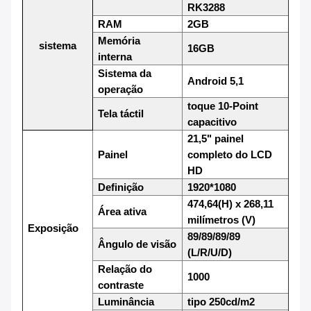
RK3288
RAM
2GB
Memória
sistema
16GB
interna
Sistema da
Android 5,1
operação
toque 10-Point
Tela táctil
capacitivo
21,5" painel
Painel
completo do LCD
HD
Definição
1920*1080
474,64
(
H) x 268,11
Área ativa
milímetros (V)
Exposição
89/89/89/89
Ângulo de visão
(L/R/U/D)
Relação do
1000
contraste
Luminância
tipo 250cd/m2