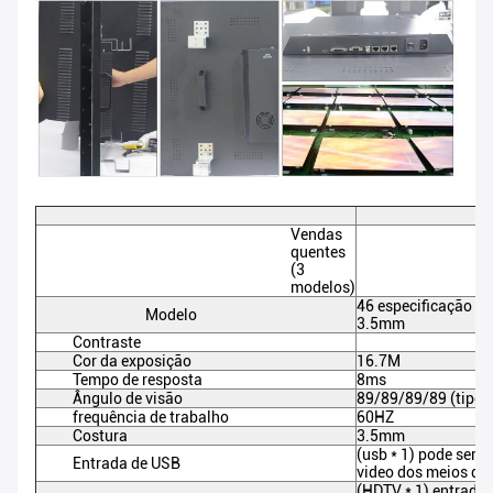
Vendas
quentes
(3
modelos)
46 especificação vi
Modelo
3.5mm
Contraste
Cor da exposição
16.7M
Tempo de resposta
8ms
Ângulo de visão
89/89/89/89 (tipo)
frequência de trabalho
60HZ
Costura
3.5mm
(usb * 1) pode ser 
Entrada de USB
video dos meios d
(HDTV * 1) entrada 