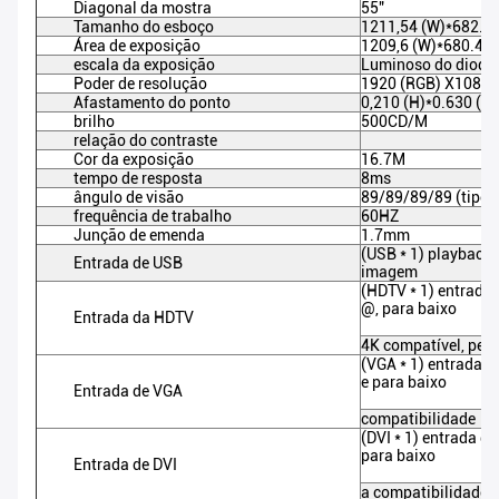
Diagonal da mostra
55"
Tamanho do esboço
1211,54 (W)*682.34
Área de exposição
1209,6 (W)*680.4 (
escala da exposição
Luminoso do diodo 
Poder de resolução
1920 (RGB) X1080,
Afastamento do ponto
0,210 (H)*0.630 (V)
brilho
500CD/M
relação do contraste
Cor da exposição
16.7M
tempo de resposta
8ms
ângulo de visão
89/89/89/89 (tipo)
frequência de trabalho
60HZ
Junção de emenda
1.7mm
(USB * 1) playback 
Entrada de USB
imagem
(HDTV * 1) entrada 
@, para baixo
Entrada da HDTV
4K compatível, per
(VGA * 1) entrada d
e para baixo
Entrada de VGA
compatibilidade
(DVI * 1) entrada d
para baixo
Entrada de DVI
a compatibilidade 