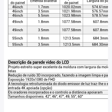
Emenda bilateral
Largura do pain
do painel
de painel
46inch
1.7mm
1020.02mm
574.61mm
46inch
3.5mm
1021.98mm
576.57mm
46inch
5.5mm
1023.98mm
578.57mm
49inch
1.8mm
1077.58mm
607.8mm
49inch
3.5mm
1077.58mm
607.8mm
55inch
1.8mm
1213.5mm
684.3mm
55inch
3.5mm
1213.5mm
684.30mm
Descrição da parede video do LCD
Projeto estreito super excelente da moldura com largura da moldu
telas
Redução de ruído 3D incorporado, fazendo a imagem limpa e para 
Exposição 1920x1080 de FHD
A tecnologia retroiluminada do diodo emissor de luz traz-lhe o efei
entrada 4K apoiada (opção)
Os oradores incorporados e o controlo a distância apoiaram
Tamanhos disponíveis: 42", 46", 47", 49, 55", 60"