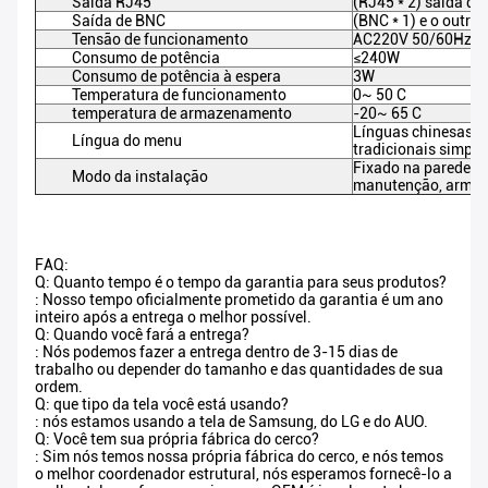
Saída RJ45
(RJ45 * 2) saída do
Saída de BNC
(BNC * 1) e o outr
Tensão de funcionamento
AC220V 50/60Hz
Consumo de potência
≤240W
Consumo de potência à espera
3W
Temperatura de funcionamento
0~ 50 C
temperatura de armazenamento
-20~ 65 C
Línguas chinesas, i
Língua do menu
tradicionais simpli
Fixado na parede, e
Modo da instalação
manutenção, armár
FAQ:
Q: Quanto tempo é o tempo da garantia para seus produtos?
: Nosso tempo oficialmente prometido da garantia é um ano
inteiro após a entrega o melhor possível.
Q: Quando você fará a entrega?
: Nós podemos fazer a entrega dentro de 3-15 dias de
trabalho ou depender do tamanho e das quantidades de sua
ordem.
Q: que tipo da tela você está usando?
: nós estamos usando a tela de Samsung, do LG e do AUO.
Q: Você tem sua própria fábrica do cerco?
: Sim nós temos nossa própria fábrica do cerco, e nós temos
o melhor coordenador estrutural, nós esperamos fornecê-lo a