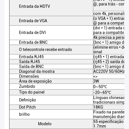
@, para trás - comp
Entrada da HDTV
com 4k, personaliz
(o VGA * 1) entrada
Entrada de VGA
@ para a compatibi
(dvi * 1) entrada d
Entrada de DVI
para a compatibilid
4k precisa a person
Entrada de BNC
(bnc * 1) amigo do 
(elimine erros * de
O telecontrole recebe entrado
sinal
Entrada RJ45
(rj45 * 1) entrada d
Saída RJ45
(rj45 * 2) saída do 
Saída de BNC
(bnc * 1) amigo do 
Diagonal da mostra
AC220V 50/60Hz
Dimensões
<>
Área de exposição
3W
Zumbido
0~50℃
Tipo do painel
-20~65℃
Línguas chinesas, i
Definição
tradicionais simpli
Dot Pitch
18KG
Fixado na parede, 
brilho
manutenção diantei
55 especificação vi
Modelo
1.7mm