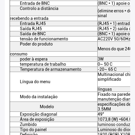
Entrada de BNC
(BNC * 1) apoie o a
Controlo a distância
(elimine erros * de
sinal
recebendo a entrada
Entrada RJ45
(RJ45 * 1) entrada 
Saída RJ45
(RJ45 * 2) saída do
Saída de BNC
(BNC * 1) apoie o a
tensão de funcionamento
AC220V 50/60Hz
Poder do produto
Menos do que 240
consumo
poder à espera
3W
temperatura de trabalho
0~ 50 C
Temperatura de armazenamento
-20~ 65 C
Multinacional chinês
simplificado
Língua do menu
línguas
Fixado na parede, e
Modo da instalação
manutenção diantei
especificações de 
Modelo
3.5MM
Exposição diagonal
49"
Área de exposição
1073,8 (W) *604.0 (
Zumbido
luminoso conduzid
Tipo do painel
Luminoso do diodo 
Definição
1920 (RGB) X1080,