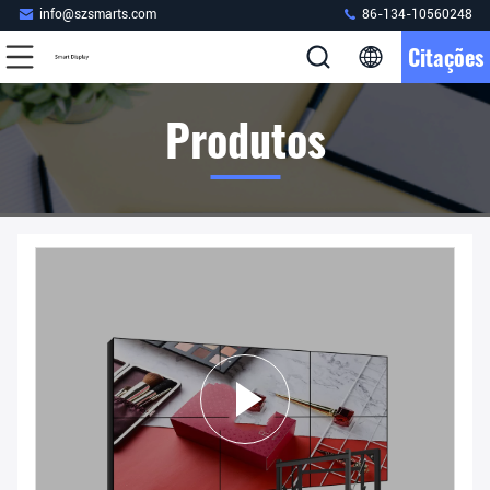
info@szsmarts.com
86-134-10560248
Citações
Produtos