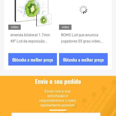
vídeo
vídeo
ví
emenda bilateral 1.7mm
ROHS Lcd que anuncia
O 
49" Lcd da exposição
jogadores 55 grau video
ex
D
inteligente de 3x3 HD placa
H/V da parede 178 do Lcd
se
de propaganda do Lcd
da polegada
16
ço
Obtenha o melhor preço
Obtenha o melhor preço
O
Envie o seu pedido
Envie-nos a sua 
solicitação e 
responderemos o mais 
rapidamente possível.