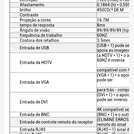
Afastamento
0,1864 (h) * 0,5593 
brilho
450CD/² DE M
Contraste
Projeção a cores
16.7M
tempo de resposta
8ms
Ângulo de visão
89/89/89/89 (tipo)
frequência de trabalho
60HZ
Costura dos retalhos
3.5mm
(USB * 1) pode ser
Entrada de USB
apoia as imagens v
(a HDTV * 1) * o ap
60HZ é inversa
Entrada da HDTV
compatível com 4K 
(VGA * 1) * o apoio
pode ser
Entrada de VGA
para trás - compatí
(DVI * 1) * o apoio
pode ser inverso
Entrada de DVI
4K compatível seja
Entrada de BNC
(BNC * 1) e o outr
(ELIMINE ERROS * d
Entrada de controle remoto do receptor
remoto do sinal
Entrada RJ45
(RJ45 * 1) sinal de