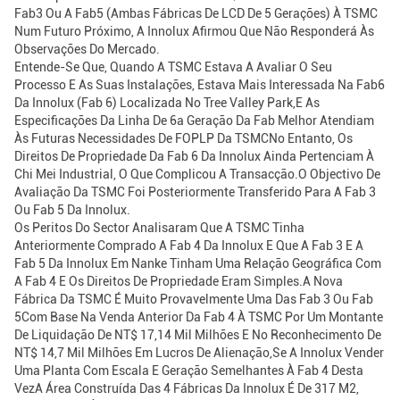
Fab3 Ou A Fab5 (ambas Fábricas De LCD De 5 Gerações) À TSMC
Num Futuro Próximo, A Innolux Afirmou Que Não Responderá Às
Observações Do Mercado.
Entende-Se Que, Quando A TSMC Estava A Avaliar O Seu
Processo E As Suas Instalações, Estava Mais Interessada Na Fab6
Da Innolux (Fab 6) Localizada No Tree Valley Park,e As
Especificações Da Linha De 6a Geração Da Fab Melhor Atendiam
Às Futuras Necessidades De FOPLP Da TSMCNo Entanto, Os
Direitos De Propriedade Da Fab 6 Da Innolux Ainda Pertenciam À
Chi Mei Industrial, O Que Complicou A Transacção.O Objectivo De
Avaliação Da TSMC Foi Posteriormente Transferido Para A Fab 3
Ou Fab 5 Da Innolux.
Os Peritos Do Sector Analisaram Que A TSMC Tinha
Anteriormente Comprado A Fab 4 Da Innolux E Que A Fab 3 E A
Fab 5 Da Innolux Em Nanke Tinham Uma Relação Geográfica Com
A Fab 4 E Os Direitos De Propriedade Eram Simples.A Nova
Fábrica Da TSMC É Muito Provavelmente Uma Das Fab 3 Ou Fab
5Com Base Na Venda Anterior Da Fab 4 À TSMC Por Um Montante
De Liquidação De NT$ 17,14 Mil Milhões E No Reconhecimento De
NT$ 14,7 Mil Milhões Em Lucros De Alienação,se A Innolux Vender
Uma Planta Com Escala E Geração Semelhantes À Fab 4 Desta
VezA Área Construída Das 4 Fábricas Da Innolux É De 317 M2,