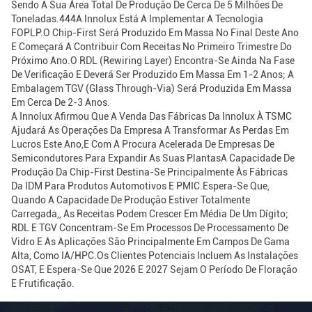
Sendo A Sua Área Total De Produção De Cerca De 5 Milhões De
Toneladas.444A Innolux Está A Implementar A Tecnologia
FOPLP.O Chip-First Será Produzido Em Massa No Final Deste Ano
E Começará A Contribuir Com Receitas No Primeiro Trimestre Do
Próximo Ano.O RDL (rewiring Layer) Encontra-Se Ainda Na Fase
De Verificação E Deverá Ser Produzido Em Massa Em 1-2 Anos; A
Embalagem TGV (glass Through-Via) Será Produzida Em Massa
Em Cerca De 2-3 Anos.
A Innolux Afirmou Que A Venda Das Fábricas Da Innolux À TSMC
Ajudará As Operações Da Empresa A Transformar As Perdas Em
Lucros Este Ano,e Com A Procura Acelerada De Empresas De
Semicondutores Para Expandir As Suas PlantasA Capacidade De
Produção Da Chip-First Destina-Se Principalmente Às Fábricas
Da IDM Para Produtos Automotivos E PMIC.Espera-Se Que,
Quando A Capacidade De Produção Estiver Totalmente
Carregada,, As Receitas Podem Crescer Em Média De Um Dígito;
RDL E TGV Concentram-Se Em Processos De Processamento De
Vidro E As Aplicações São Principalmente Em Campos De Gama
Alta, Como IA/HPC.Os Clientes Potenciais Incluem As Instalações
OSAT, E Espera-Se Que 2026 E 2027 Sejam O Período De Floração
E Frutificação.