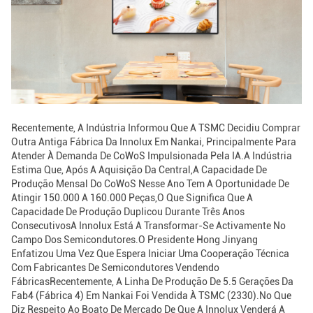
Recentemente, A Indústria Informou Que A TSMC Decidiu Comprar
Outra Antiga Fábrica Da Innolux Em Nankai, Principalmente Para
Atender À Demanda De CoWoS Impulsionada Pela IA.A Indústria
Estima Que, Após A Aquisição Da Central,A Capacidade De
Produção Mensal Do CoWoS Nesse Ano Tem A Oportunidade De
Atingir 150.000 A 160.000 Peças,o Que Significa Que A
Capacidade De Produção Duplicou Durante Três Anos
ConsecutivosA Innolux Está A Transformar-Se Activamente No
Campo Dos Semicondutores.O Presidente Hong Jinyang
Enfatizou Uma Vez Que Espera Iniciar Uma Cooperação Técnica
Com Fabricantes De Semicondutores Vendendo
FábricasRecentemente, A Linha De Produção De 5.5 Gerações Da
Fab4 (Fábrica 4) Em Nankai Foi Vendida À TSMC (2330).No Que
Diz Respeito Ao Boato De Mercado De Que A Innolux Venderá A