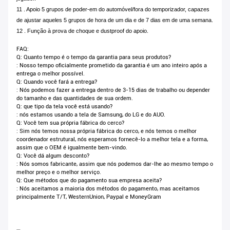
11 . Apoio 5 grupos de poder-em do automóvel/fora do temporizador, capazes
de ajustar aqueles 5 grupos de hora de um dia e de 7 dias em de uma semana.
12 . Função à prova de choque e dustproof do apoio.
FAQ:
Q: Quanto tempo é o tempo da garantia para seus produtos?
: Nosso tempo oficialmente prometido da garantia é um ano inteiro após a
entrega o melhor possível.
Q: Quando você fará a entrega?
: Nós podemos fazer a entrega dentro de 3-15 dias de trabalho ou depender
do tamanho e das quantidades de sua ordem.
Q: que tipo da tela você está usando?
: nós estamos usando a tela de Samsung, do LG e do AUO.
Q: Você tem sua própria fábrica do cerco?
: Sim nós temos nossa própria fábrica do cerco, e nós temos o melhor
coordenador estrutural, nós esperamos fornecê-lo a melhor tela e a forma,
assim que o OEM é igualmente bem-vindo.
Q: Você dá algum desconto?
: Nós somos fabricante, assim que nós podemos dar-lhe ao mesmo tempo o
melhor preço e o melhor serviço.
Q: Que métodos que do pagamento sua empresa aceita?
: Nós aceitamos a maioria dos métodos do pagamento, mas aceitamos
principalmente T/T, WesternUnion, Paypal e MoneyGram