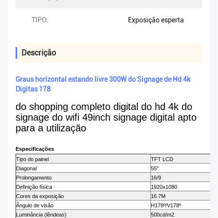
TIPO:
Exposição esperta
Descrição
Graus horizontal estando livre 300W do Signage de Hd 4k
Digitas 178
do shopping completo digital do hd 4k do
signage do wifi 49inch signage digital apto
para a utilização
Especificações
Tipo do painel
TFT LCD
Diagonal
55"
Prolongamento
16/9
Definição física
1920x1080
Cores da exposição
16.7M
Ângulo de visão
H178º/V178º
Luminância (lêndeas)
500cd/m2