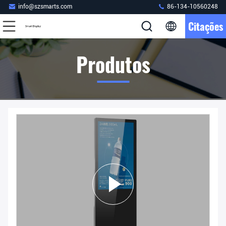
info@szsmarts.com
86-134-10560248
Citações
Produtos