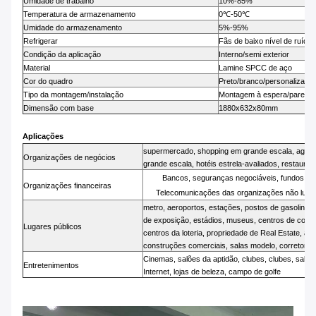
Umidade de trabalho
10%-85%
Temperatura de armazenamento
0℃-50℃
Umidade do armazenamento
5%-95%
Refrigerar
Fãs de baixo nível de ruído
Condição da aplicação
Interno/semi exterior
Material
Lamine SPCC de aço
Cor do quadro
Preto/branco/personalizaçã
Tipo da montagem/instalação
Montagem à espera/parede 
Dimensão com base
1880x632x80mm
Aplicações
supermercado, shopping em grande escala, agênci
Organizações de negócios
grande escala, hotéis estrela-avaliados, restauran
Bancos, seguranças negociáveis, fundos, c
Organizações financeiras
Telecomunicações das organizações não lucrati
metro, aeroportos, estações, postos de gasolina, e
de exposição, estádios, museus, centros de conve
Lugares públicos
centros da loteria, propriedade de Real Estate, a
construções comerciais, salas modelo, corretores
Cinemas, salões da aptidão, clubes, clubes, sala
Entretenimentos
Internet, lojas de beleza, campo de golfe