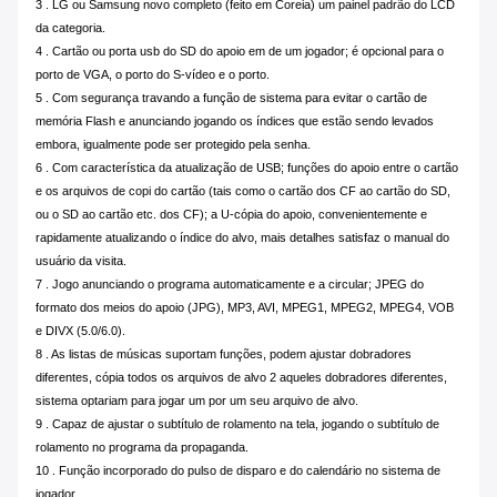
3 . LG ou Samsung novo completo (feito em Coreia) um painel padrão do LCD
da categoria.
4 . Cartão ou porta usb do SD do apoio em de um jogador; é opcional para o
porto de VGA, o porto do S-vídeo e o porto.
5 . Com segurança travando a função de sistema para evitar o cartão de
memória Flash e anunciando jogando os índices que estão sendo levados
embora, igualmente pode ser protegido pela senha.
6 . Com característica da atualização de USB; funções do apoio entre o cartão
e os arquivos de copi do cartão (tais como o cartão dos CF ao cartão do SD,
ou o SD ao cartão etc. dos CF); a U-cópia do apoio, convenientemente e
rapidamente atualizando o índice do alvo, mais detalhes satisfaz o manual do
usuário da visita.
7 . Jogo anunciando o programa automaticamente e a circular; JPEG do
formato dos meios do apoio (JPG), MP3, AVI, MPEG1, MPEG2, MPEG4, VOB
e DIVX (5.0/6.0).
8 . As listas de músicas suportam funções, podem ajustar dobradores
diferentes, cópia todos os arquivos de alvo 2 aqueles dobradores diferentes,
sistema optariam para jogar um por um seu arquivo de alvo.
9 . Capaz de ajustar o subtítulo de rolamento na tela, jogando o subtítulo de
rolamento no programa da propaganda.
10 . Função incorporado do pulso de disparo e do calendário no sistema de
jogador.