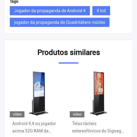
Tags:
Jogador da propaganda de Android 4
4 lcd
jogador da propaganda do Quadrilátero-núcleo
Produtos similares
vídeo
vídeo
Android 4,4 ou jogador
Telas tácteis
ex
acima 32G RAM da
estereofônicos do Signage
Di