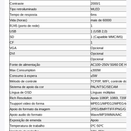
Contraste
2000/1
Tipo retroiluminado
WLED
Tempo de resposta
6ms
Vida (horas)
mais de 60000
RJ45 (porto de rede)
1
USB
1 (USB 2,0)
SD
1 (Capatible MMC/MS)
CF
1
VGA
Opcional
DVI
Opcional
Opcional
Fonte de alimentação
AC100~250V 50/60 DE HE
Max.Consumption
≤300W
Consumo à espera
≤5W
Método de controle
TCP/IP, WIFI, controle do s
Sistema de apoio da cor
PAL/NTSC/SECAM
Língua de OSD
Línguas múltiplas
Rich Resolution
Apoio 1080P, 1080I, 720P, d
Tsupport video do forma
MPEG1/MPEG2/MPEG4/Div
Apoio do formato da imagem
JPEG/BMP/TIFF/PNG/GIF
Apoio audio do formato
Wave/MP3/WMA/AAC
Exposição de emenda
Apoio
Temperatura de trabalho
0℃-50℃