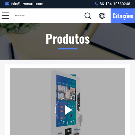
info@szsmarts.com
86-134-10560248
Citações
Produtos