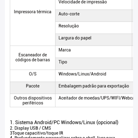
Velocidade de impressão
M
Impressora térmica
Auto-corte
I
Resolução
2
Largura do papel
6
Marca
N
Escaneador de
códigos de barras
Tipo
1
O/S
Windows/Linux/Android
Pacote
Embalagem padrão para exportação
Outros dispositivos
Aceitador de moedas/UPS/WIFI/Webcam/
periféricos
1. Sistema Android/PC Windows/Linux (opcional)
2. Display USB / CMS
3Toque capacitivo/toque IR