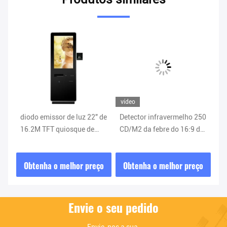
vídeo
ví
o
diodo emissor de luz 22" de
Detector infravermelho 250
In
16.2M TFT quiosque de
CD/M2 da febre do 16:9 do
In
das
informação 300CD/M2 do
quiosque de informação do
HD
serviço do auto
serviço de um auto de 21,5
Di
ço
Obtenha o melhor preço
Obtenha o melhor preço
O
polegadas
au
Envie o seu pedido