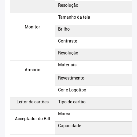
Resolução
4
Tamanho da tela
2
Monitor
Brilho
3
Contraste
3
Resolução
1
Materiais
M
Armário
Revestimento
P
Cor e Logotipo
S
Leitor de cartões
Tipo de cartão
C
Marca
M
Acceptador do Bill
Capacidade
6
u