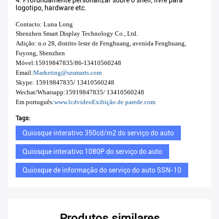
4. Profundamente personalizar sobre o shell, livre para
logotipo, hardware etc.
Contacto: Luna Long
Shenzhen Smart Display Technology Co., Ltd.
Adição: n.o 28, distrito leste de Fenghuang, avenida Fenghuang,
Fuyong, Shenzhen
Móvel:
15919847835/
86-13410560248
Email:
Marketing@szsmarts.com
Skype: 15919847835/ 13410560248
Wechat/Whatsapp:
15919847835/
13410560248
Em português:
www.lcdvideo
Exibição de parede.
com
Tags:
Quiosque interativo 350cd/m2 do serviço do auto
Quiosque interativo 1080P do serviço do auto
Quiosque de informação do serviço do auto SSN-10
Produtos similares