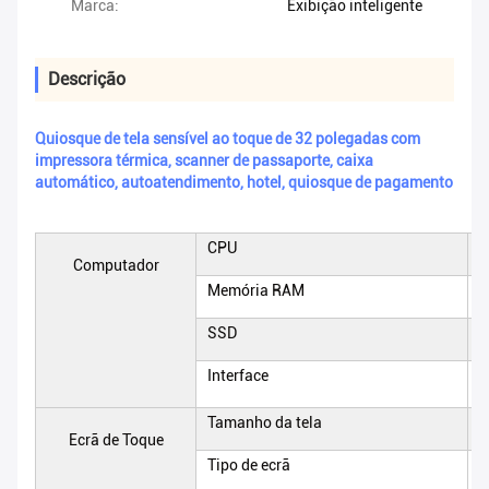
Marca:
Exibição inteligente
Descrição
Quiosque de tela sensível ao toque de 32 polegadas com
impressora térmica, scanner de passaporte, caixa
automático, autoatendimento, hotel, quiosque de pagamento
CPU
I
Computador
Memória RAM
4
SSD
6
Interface
6
d
Tamanho da tela
2
Ecrã de Toque
Tipo de ecrã
P